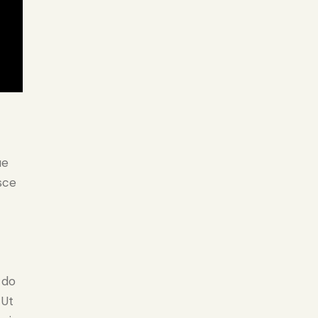
ue
sce
 do
 Ut