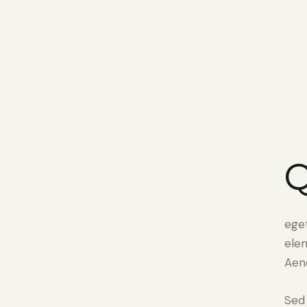
eget
elem
Aene
Sed 