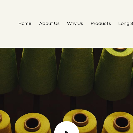
Home
About Us
Why Us
Products
Long S