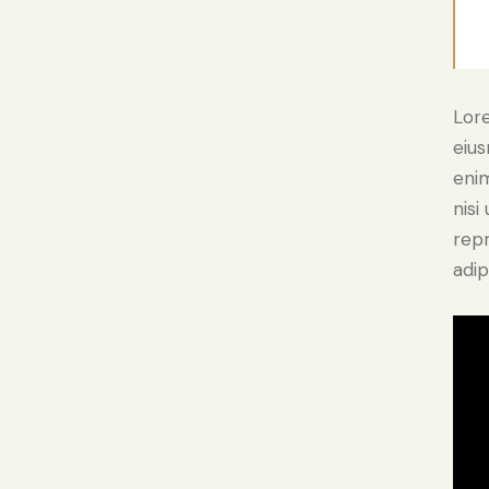
Lore
eius
enim
nisi
rep
adip