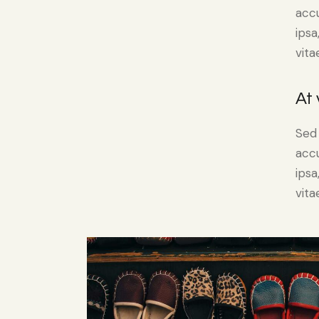
acc
ipsa
vita
At
Sed 
acc
ipsa
vita