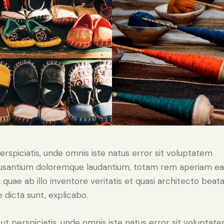
erspiciatis, unde omnis iste natus error sit voluptatem
usantium doloremque laudantium, totam rem aperiam e
, quae ab illo inventore veritatis et quasi architecto beat
e dicta sunt, explicabo.
ut perspiciatis, unde omnis iste natus error sit voluptat