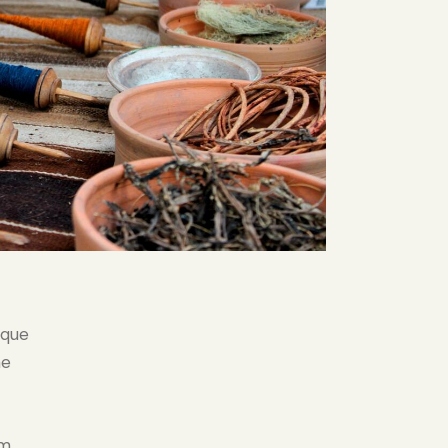
aque
ae
em