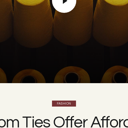
FASHION
om Ties Offer Affor