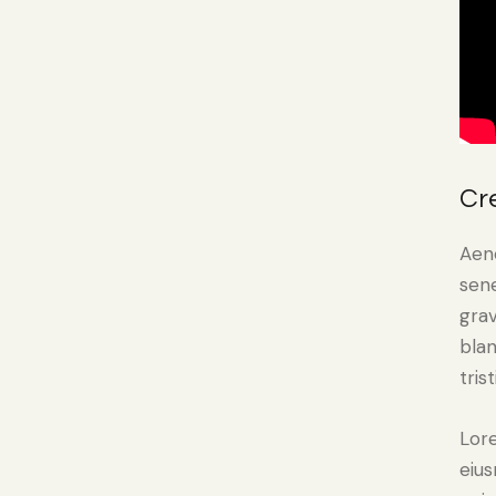
Cr
Aene
sen
grav
bla
tris
Lore
eius