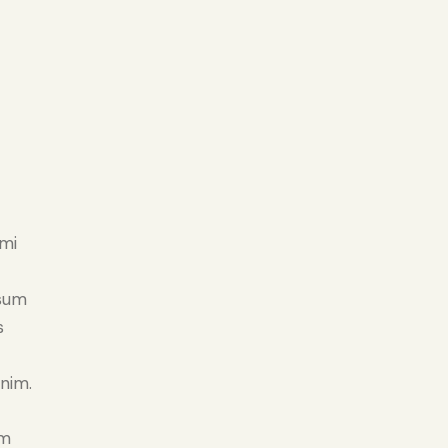
 mi
psum
s
enim.
em