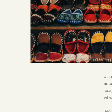
Ut p
acc
ipsa
vita
Sed 