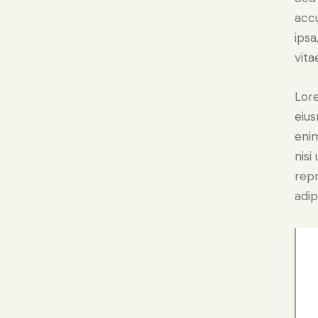
acc
ipsa
vita
Lore
eius
enim
nisi
rep
adip