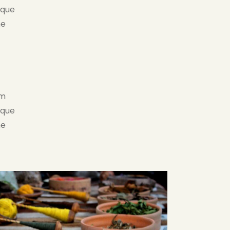
aque
ae
em
aque
ae